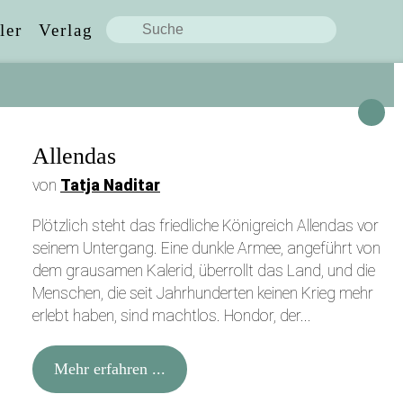
ler
Verlag
Allendas
Diese Seite teilen:
von
Tatja Naditar
Plötzlich steht das friedliche Königreich Allendas vor
seinem Untergang. Eine dunkle Armee, angeführt von
Facebook
dem grausamen Kalerid, überrollt das Land, und die
Menschen, die seit Jahrhunderten keinen Krieg mehr
X / Twitter
erlebt haben, sind machtlos. Hondor, der...
Mehr erfahren ...