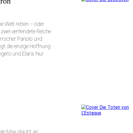
iron
e Welt retten – oder
 zwei verfeindete Reiche
rrscher Panolo und
egt die einzige Hoffnung
ngero und Elara: Nur
ale Max glaubt an