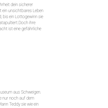
rheit dein sicherer
t ein unsichtbares Leben
d, bis ein Lottogewinn sie
atapultiert.Doch ihre
acht ist eine gefährliche
 Museum aus Schweigen.
 die nur noch auf dem
 Mann Teddy sie wie ein