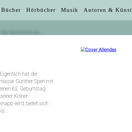
Bücher
Hörbücher
Musik
Autoren & Künst
.Eigentlich hat der
missar Günther Sperl mit
einen 62. Geburtstag
n seiner Kölner
napp wird, bietet sich
s...