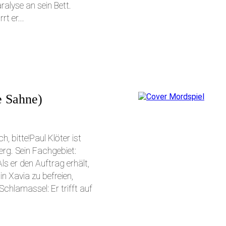
aralyse an sein Bett.
t er...
e Sahne)
 bitte!Paul Klöter ist
berg. Sein Fachgebiet:
ls er den Auftrag erhält,
 Xavia zu befreien,
 Schlamassel: Er trifft auf