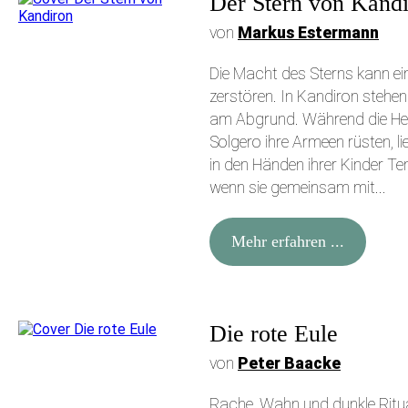
Der Stern von Kand
von
Markus Estermann
Die Macht des Sterns kann ein
zerstören. In Kandiron stehen
am Abgrund. Während die He
Solgero ihre Armeen rüsten, li
in den Händen ihrer Kinder Te
wenn sie gemeinsam mit...
Mehr erfahren ...
Die rote Eule
von
Peter Baacke
Rache, Wahn und dunkle Ritu