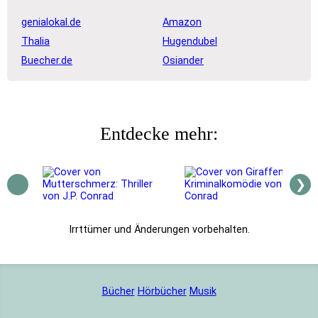
genialokal.de
Amazon
Thalia
Hugendubel
Buecher.de
Osiander
Entdecke mehr:
❯
Bücher
Hörbücher
Musik