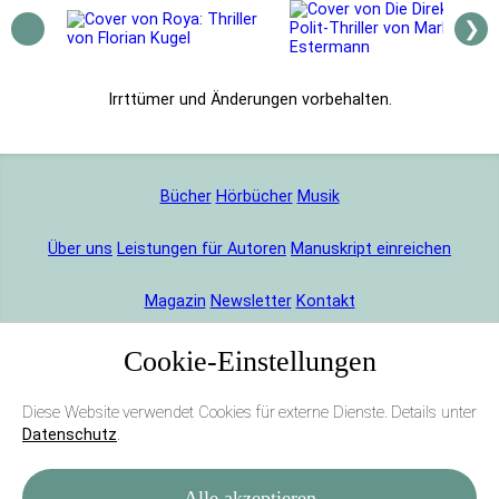
❯
Bücher
Hörbücher
Musik
Über uns
Leistungen für Autoren
Manuskript einreichen
Magazin
Newsletter
Kontakt
Cookie-Einstellungen
Ich kann Ihnen gar nicht sagen, wie dankbar ich
Diese Website verwendet Cookies für externe Dienste. Details unter
für alles bin, was Sie für mich und ›Roya‹ getan
Datenschutz
.
haben.
Alle akzeptieren