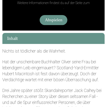
Weitere Informationen findest du auf der Seite zum
Datenschutz
.
Abspielen
Inhalt
Nichts ist tödlicher als die Wahrheit.
Hat der unscheinbare Buchhalter Oliver seine Frau bei
lebendigem Leib eingemauert? Scotland-Yard-Ermittler
Hubert Macintosh ist fest davon überzeugt. Doch der
Verdächtige wartet mit einer bösen Überraschung auf.
Drei Jahre später stößt Skandalreporter Jack Calhey bei
Recherchen zu einer Story über diesen seltsamen Fall -
und auf die Spur einflussreicher Personen, die über