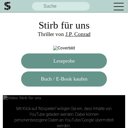
Stirb für uns
Thriller von
J.P. Conrad
Leseprobe
Buch / E-Book kaufen
Mit Klick auf "Abspielen" willigen Sie ein, dass Inhalte von
YouTube geladen werden. Dabei können
personenbezogene Daten an YouTube/Google übermittelt
werden.