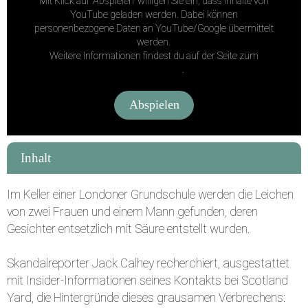
Mit Klick auf "Abspielen" willigen Sie ein, dass Inhalte von
YouTube geladen werden. Dabei können
personenbezogene Daten an YouTube/Google übermittelt
werden.
Weitere Informationen findest du auf der Seite zum
Facebook
Datenschutz
.
X / Twitter
Abspielen
Inhalt
WhatsApp
Instagram
Im Keller einer Londoner Grundschule werden die Leichen
von zwei Frauen und einem Mann gefunden, deren
Gesichter entsetzlich mit Säure entstellt wurden.
Pinterest
E-Mail
Skandalreporter Jack Calhey recherchiert, ausgestattet
mit Insider-Informationen seines Kontakts bei Scotland
Yard, die Hintergründe dieses grausamen Verbrechens: