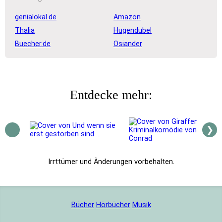
genialokal.de
Amazon
Thalia
Hugendubel
Buecher.de
Osiander
Entdecke mehr:
❯
Bücher
Hörbücher
Musik