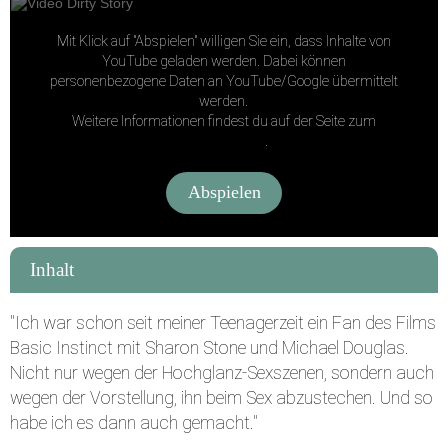
Diese Seite teilen:
Mit Klick auf "Abspielen" willigen Sie ein, dass Inhalte von
YouTube geladen werden. Dabei können
personenbezogene Daten an YouTube/Google übermittelt
werden.
Weitere Informationen findest du auf der Seite zum
Facebook
Datenschutz
.
X / Twitter
Abspielen
Inhalt
WhatsApp
Instagram
"Ich war schon seit meiner Teenagerzeit ein Fan des Films
Basic Instinct mit Sharon Stone und Michael Douglas.
Nicht nur wegen der Hochglanz-Sexszenen, sondern auch
Pinterest
E-Mail
wegen der Vorstellung, ihn beim Sex abzustechen. Und so
habe ich es dann auch gemacht."