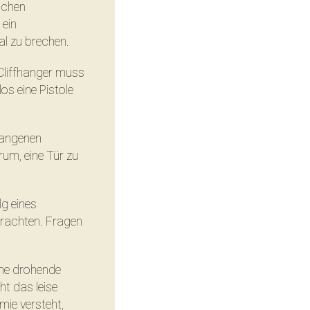
ischen
 ein
al zu brechen.
 Cliffhanger muss
s eine Pistole
egangenen
rum, eine Tür zu
g eines
trachten. Fragen
ine drohende
ht das leise
ie versteht,