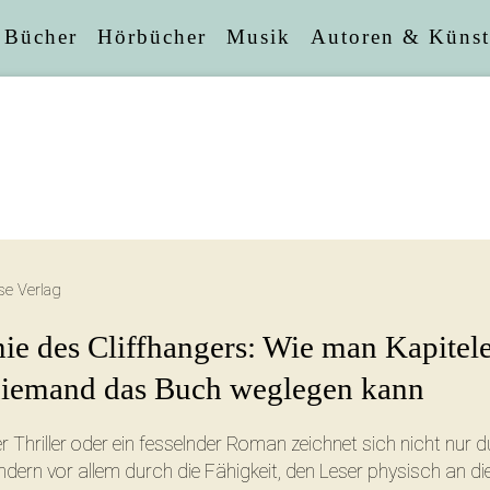
Bücher
Hörbücher
Musik
Autoren & Künst
Diese S
se Verlag
ie des Cliffhangers: Wie man Kapitel
 niemand das Buch weglegen kann
Facebook
 Thriller oder ein fesselnder Roman zeichnet sich nicht nur d
dern vor allem durch die Fähigkeit, den Leser physisch an die