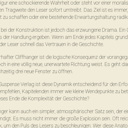
Figur eine schockierende Wahrheit oder steht vor einer moral
n Tragweite den Leser sofort umtreibt. Das Ziel ist es immer,
it zu schaffen oder eine bestehende Erwartungshaltung radik
r bei der Konstruktion ist jedoch das erzwungene Drama. Ein
s der Handlung ergeben. Wenn am Ende jedes Kapitels grundlo
 der Leser schnell das Vertrauen in die Geschichte.
erhafter Cliffhanger ist die logische Konsequenz der vorang
och in eine völlig neue, unerwartete Richtung weist. Es geht da
hzeitig drei neue Fenster zu öffnen.
Suspense Verlag ist diese Dynamik entscheidend für den Erfol
empfehlen, Kapitelenden immer wie kleine Wendepunkte zu be
ieses Ende die Komplexität der Geschichte?
anger kann auch ein simpler, atmosphärischer Satz sein, der e
igt. Es muss nicht immer die große Explosion sein. Oft reic
, um den Puls des Lesers zu beschleunigen. Wer diese Anatom