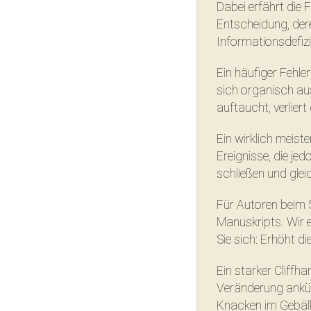
Dabei erfährt die 
Entscheidung, dere
Informationsdefiz
Ein häufiger Fehle
sich organisch au
auftaucht, verliert
Ein wirklich meist
Ereignisse, die jed
schließen und gleic
Für Autoren beim 
Manuskripts. Wir 
Sie sich: Erhöht d
Ein starker Cliffh
Veränderung ankünd
Knacken im Gebälk