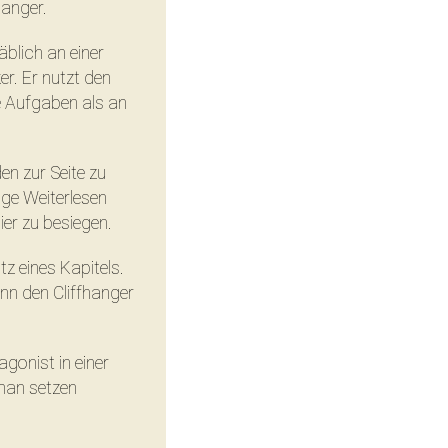
hanger.
blich an einer
Instagram
er. Er nutzt den
e Aufgaben als an
en zur Seite zu
E-Mail
ige Weiterlesen
er zu besiegen.
z eines Kapitels.
ann den Cliffhanger
agonist in einer
man setzen