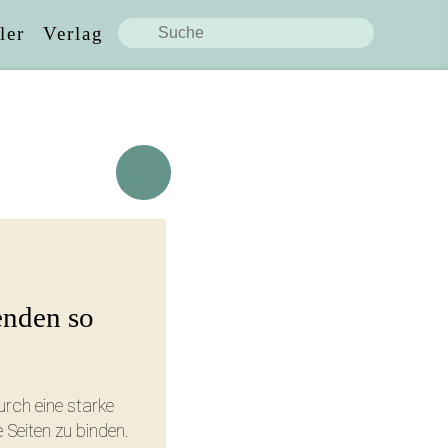
ler
Verlag
eite teilen:
enden so
X / Twitter
urch eine starke
 Seiten zu binden.