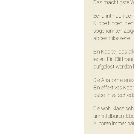
Das mächtigste Wer
Benannt nach den 
Klippe hingen, die
sogenannten Zeigar
abgeschlossene.
Ein Kapitel, das a
legen. Ein Cliffha
aufgelöst werden k
Die Anatomie eines
Ein effektives Kap
dabei in verschiede
Die wohl klassisch
unmittelbaren, le
Autoren immer häu